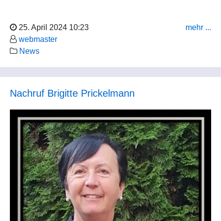
Sechste.
Master D Cup
Semi SF
Der Sonntag startete mit der Master II B.
25. April 2024 10:23
mehr ...
webmaster
Master D Cup Semi QS
News
Vorrunden
Nachruf Brigitte Prickelmann
Master G Cup Vorrunde 3
—————————
D Cup VR LW
D Cup VR TG
D Cup VR SF
D Cup VR WW