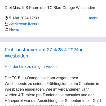
Drei Mas. III S Paare des TC Blau-Orange Wiesbaden
haben sich dafür angemeldet. Zur Livemusik der
5. Mai 2024 17:33
mehr ...
Turnierkapelle “Manhatten Six” tanzten alle Blau-Orange
zweitervorsitzender
Paare souverän ins Finale.
News
Den 6. Platz erreichten Nicole Rennhack / Matthias Diel.
Den 5. Platz erreichten Anja Hesele / Harald Konhäuser.
Auf dem Siegerpodest, mit dem 3. Platz, konnten Bettina
Frühlingsturnier am 27.4/28.4.2024 in
und Stefan Strupp Platz nehmen. Vielen Dank an unsere
Wiesbaden
Trainerin Ulrike Hesemann-Burger, die mit ihrem
Coaching zu diesem Erfolg beigetragen hat.
Hier der Link zu einigen Videos
Herzlichen Glückwunsch.
Der TC Blau-Orange hatte am vergangenen
Wochenende zu seinem Frühlingsturnier im Clubheim in
Wiesbaden eingeladen. Wie im vergangenen Jahr
wurden 4 Turniere pro Turniertag veranstaltet und der
Höhepunkt war die Ausrichtung der Serienturniere – Gold