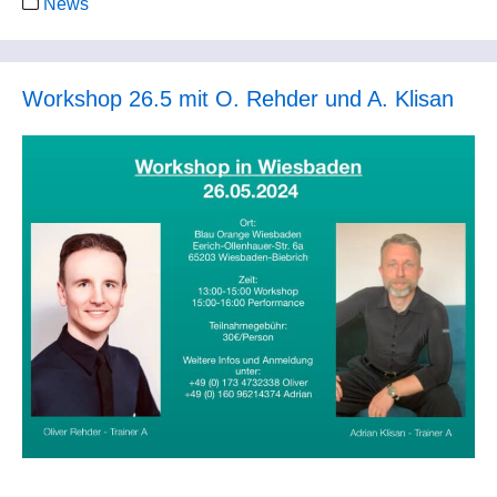
News
Workshop 26.5 mit O. Rehder und A. Klisan
Master II S Vorrunde
Master II S Endrunde
Semifinale
Der Höhepunkt des Turniertages war das Masterturnier S
——————
der Gold Cup. Voraussetzung zur Teilnahme war, dass
ein Tänzer mind. 60 Jahre und der andere Tänzer mind.
——————
50 Jahre ist. 23 Paare aus ganz Deutschland gingen an
den Start und zeigten ihr Können.
Master D Cup
Semi LW
Wie im letzten Jahr haben die deutschen Meister
Susanne und Thomas Schmidt vom Schwarz-Rot-Club
Master D Cup
Semi TG
Wetzlar dieses Turnier gewonnen. Unser Paar Bettina
und Stefan Strupp erreichte die Endrunde und wurde
Master D Cup
Semi WW