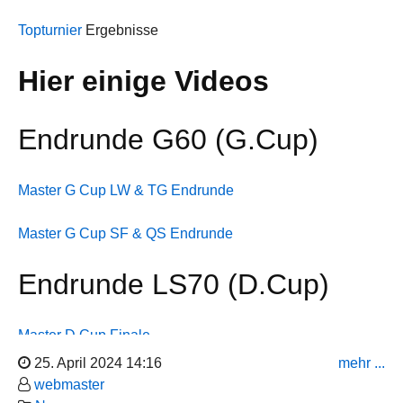
wurden Gabriele und Curt Zschernig vom TC Blau-
Topturnier
Ergebnisse
Orange.
Hier einige Videos
Endrunde G60 (G.Cup)
Master G Cup LW & TG Endrunde
Master G Cup SF & QS Endrunde
Endrunde LS70 (D.Cup)
Das dritte Turnier wurde von der Master III B getanzt. Hier
gewannen Anja und Bernhard Faust vom TSC Metropol
Hofheim.
Master D Cup Finale
25. April 2024 14:16
mehr ...
Master D Cup Finale Comp
webmaster