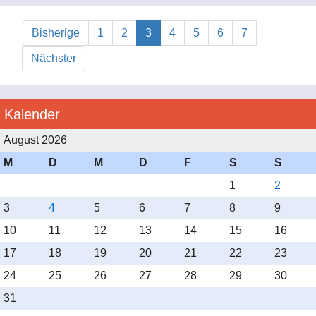
Bisherige
1
2
3
4
5
6
7
Nächster
Kalender
Es waren 31 Paare am Start und in 4 Runden setzten
August 2026
sich Astrid und Rainer Quenzel vom Tanz Sport Club in
M
D
M
D
F
S
S
Hannover als Sieger durch.
1
2
3
4
5
6
7
8
9
10
11
12
13
14
15
16
17
18
19
20
21
22
23
24
25
26
27
28
29
30
Vielen Dank und frohe Weihnachten.
31