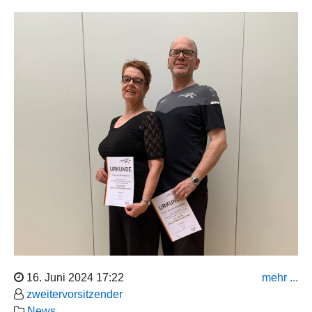
Mit großer Trauer nehmen wir Abschied von Heidi
Schröder, die am 01.07.2024 im Alter von 82 Jahren nach
kurzer schwerer Krankheit von uns gegangen ist. Heidi
Schröder war 42 Jahre lang Mitglied des TC Blau-Orange
Wiesbaden und unterstützte den Verein intensiv bei
seinen Veranstaltungen.
Ihr Engagement im Verein wird uns dauerhaft in sehr
positiver Erinnerung bleiben. Unsere Gedanken sind bei
Ihrem Ehemann und ihren Kindern in dieser schweren
Zeit des Abschieds. Möge Sie in Frieden ruhen.
16. Juni 2024 17:22
mehr ...
zweitervorsitzender
News