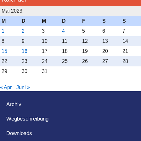
Mai 2023
M
D
M
D
F
S
S
1
2
3
4
5
6
7
8
9
10
11
12
13
14
15
16
17
18
19
20
21
22
23
24
25
26
27
28
29
30
31
« Apr.
Juni »
Archiv
Seit langer Zeit findet einmal im Jahr ein Kongress der
deutschen Lions (www.lions.de) statt, zu dem auch
Wegbeschreibung
internationales Publikum geladen ist. In diesem Jahr
wurde der Kongress in Wiesbaden ausgetragen, unter
Downloads
dem Motto „Quellen der Gesundheit“.