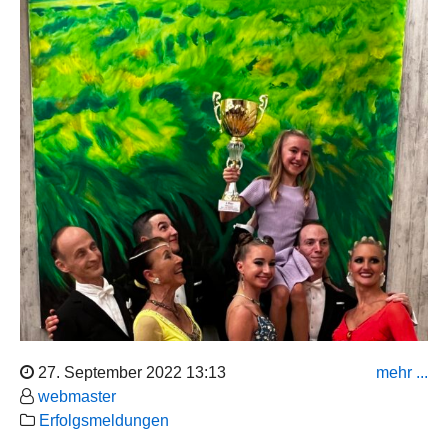
Am Samstag den 24.09.2021 fand der Deutschlandpokal
Sen. III S, in Glinde statt. 106 Paare aus dem gesamten
Bundesgebiet haben daran teilgenommen. Vom TC Blau-
Orange e. V. Wiesbaden waren Stefan und Bettina
Strupp, sowie Harald Konhäuser und Anja Hesele am
Start. Hessen stellte insgesamt 7 Paare aus
verschiedenen Vereinen.
Stefan und Bettina Strupp erreichten den 43. Platz.
Harald Konhäuser / Anja Hesele erreichten als
zweitbestes hessisches Paar in der 24iger Runde den 16.
27. September 2022 13:13
mehr ...
Platz.
webmaster
Erfolgsmeldungen
Herzlichen Glückwunsch