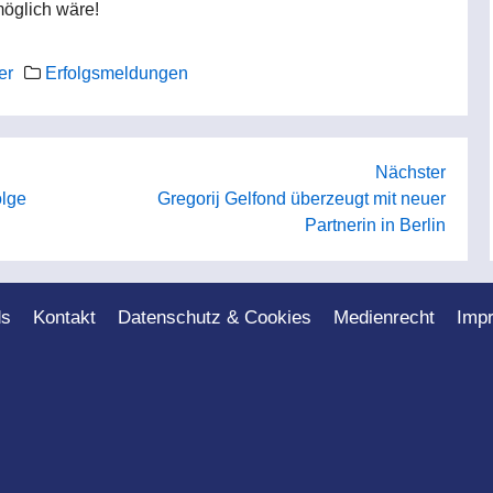
möglich wäre!
er
Erfolgsmeldungen
Nächster
olge
Gregorij Gelfond überzeugt mit neuer
Partnerin in Berlin
ds
Kontakt
Datenschutz & Cookies
Medienrecht
Imp