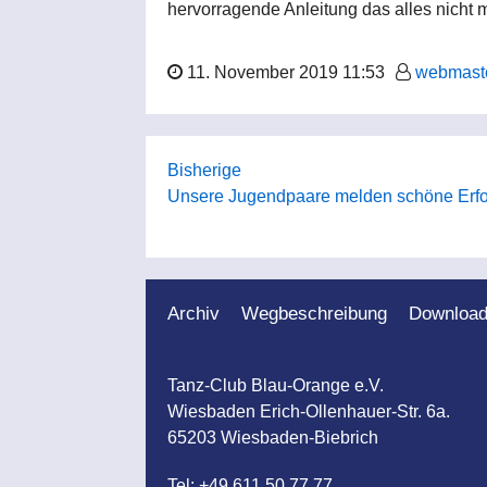
hervorragende Anleitung das alles nicht 
11. November 2019 11:53
webmast
Bisherige
Unsere Jugendpaare melden schöne Erf
Archiv
Wegbeschreibung
Downloa
Tanz-Club Blau-Orange e.V.
Wiesbaden Erich-Ollenhauer-Str. 6a.
65203 Wiesbaden-Biebrich
Tel: +49 611 50 77 77