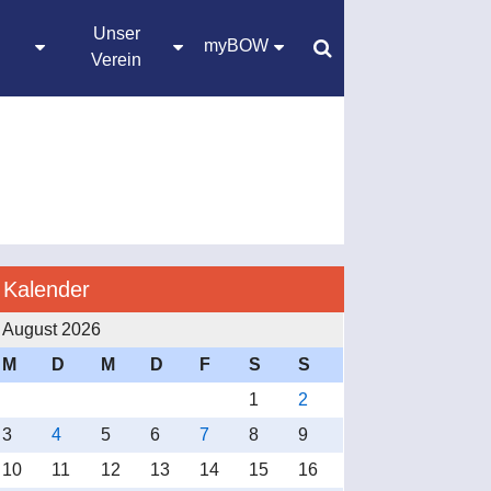
Unser
myBOW
Verein
Kalender
August 2026
M
D
M
D
F
S
S
1
2
3
4
5
6
7
8
9
10
11
12
13
14
15
16