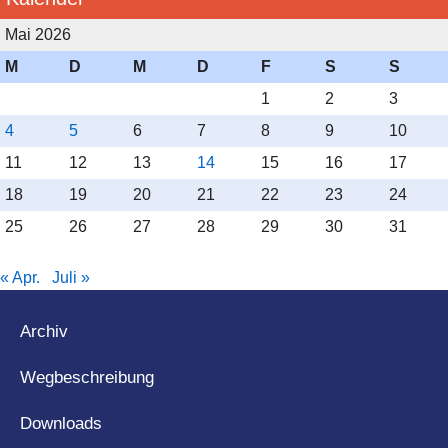
Mai 2026
M
D
M
D
F
S
S
1
2
3
Christoph und Eva Gerth haben am Samstag beim TTC
4
5
6
7
8
9
10
Erlangen in den Bayernpokal-Turnieren der Senioren 2 C
11
12
13
14
15
16
17
den 2. Platz und bei den Senioren 1 C den 4. Platz von
jeweils 7 Paaren erreicht.
18
19
20
21
22
23
24
25
26
27
28
29
30
31
Am Sonntag haben sie beim TSC Rot-Gold-Casino
Nürnberg die Turniere der Senioren 1 C (4 Paare) und
« Apr.
Juli »
Senioren 2 C (6 Paare) gewonnen.
Archiv
Wir gratulieren herzlich zu diesen tollen Erfolgen.
Wegbeschreibung
Downloads