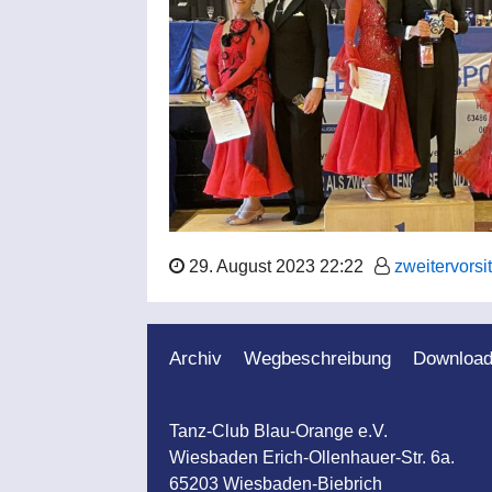
29. August 2023 22:22
zweitervorsi
Archiv
Wegbeschreibung
Downloa
Tanz-Club Blau-Orange e.V.
Bild: 1. Maintaler TSC
Wiesbaden Erich-Ollenhauer-Str. 6a.
65203 Wiesbaden-Biebrich
Der 1. Maintaler TSC Blau-Weiß richtet