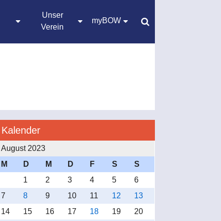
Unser
myBOW
Verein
Kalender
August 2023
M
D
M
D
F
S
S
1
2
3
4
5
6
7
8
9
10
11
12
13
14
15
16
17
18
19
20