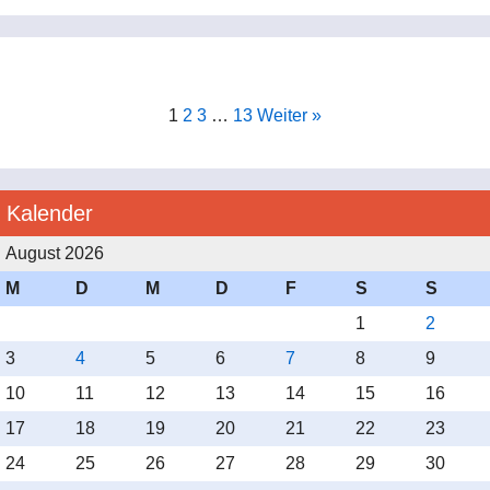
beeindruckt und den Verein hervorragend vertreten.
**Goldcup:**
Name 2. Person
*
1
2
3
…
13
Weiter »
**Stefan Strupp und Bettina Strupp** ertanzten sich einen
**hervorragenden 3. Platz** unter **29 startenden
Paaren** – eine fantastische Leistung in einem stark
E-Mail
*
besetzten Feld!
Kalender
August 2026
Sen II C Standard
M
D
M
D
F
S
S
Telefon
*
1. Platz: Christoph Gerth / Eva Gerth
1
2
3
4
5
6
7
8
9
2. Platz: Markus Gangl / Andrea Susann Ziefle
10
11
12
13
14
15
16
Recaptcha
Wieder ein Doppelerfolg – und ein zweites Treppchen
17
18
19
20
21
22
23
für Markus und Andrea!
24
25
26
27
28
29
30