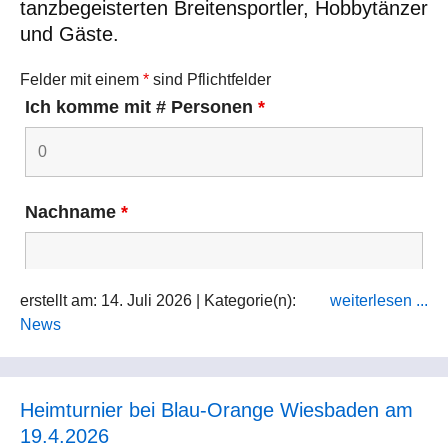
tanzbegeisterten Breitensportler, Hobbytänzer
und Gäste.
Telefon
*
Felder mit einem
*
sind Pflichtfelder
Ich komme mit # Personen
*
Recaptcha
Nachname
*
Ich möchte künftig über Workshops und
erstellt am: 14. Juli 2026 | Kategorie(n):
weiterlesen ...
Veranstaltungen per e-Mail informiert
Ich möchte gerne Infos über geplante
News
werden
Events erhalten
E-Mail
*
Heimturnier bei Blau-Orange Wiesbaden am
19.4.2026