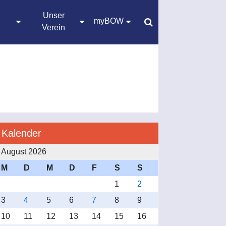
Unser
myBOW
Verein
Kalender
August 2026
M
D
M
D
F
S
S
1
2
3
4
5
6
7
8
9
10
11
12
13
14
15
16