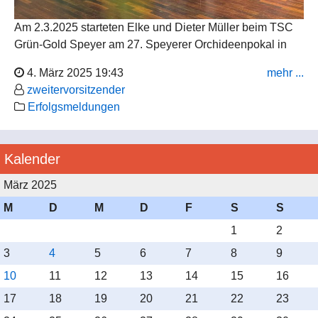
Am 2.3.2025 starteten Elke und Dieter Müller beim TSC
Grün-Gold Speyer am 27. Speyerer Orchideenpokal in
der Master IV S Klasse. Bei 15 gestarteten Paaren
4. März 2025 19:43
mehr ...
erreichten sie einen sehr guten 3. Platz.
zweitervorsitzender
Erfolgsmeldungen
Wir gratulieren zu diesem Erfolg.
Kalender
März 2025
M
D
M
D
F
S
S
1
2
3
4
5
6
7
8
9
10
11
12
13
14
15
16
17
18
19
20
21
22
23