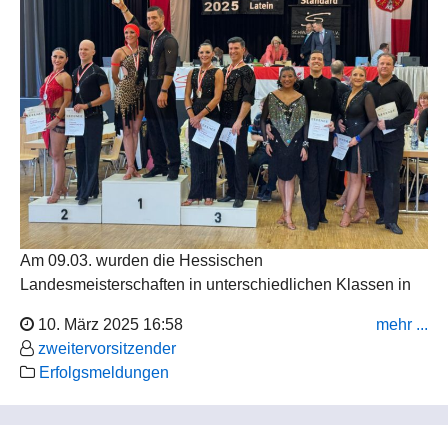
Am 09.03. wurden die Hessischen
Landesmeisterschaften in unterschiedlichen Klassen in
Frankfurt-Höchst ausgetragen. Wir konnten uns gleich
10. März 2025 16:58
mehr ...
über mehrere Medaillen freuen.
zweitervorsitzender
Erfolgsmeldungen
Latein – Masters I A / I S
Florian Lang und Julia Matheis haben ihren Titel aus dem