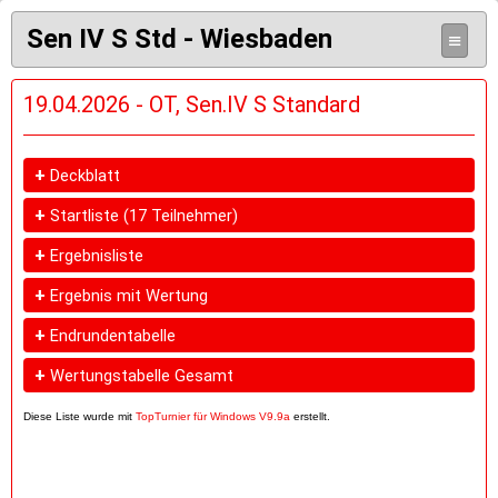
Sen IV S Std - Wiesbaden
≡
19.04.2026 - OT, Sen.IV S Standard
+
Deckblatt
+
Startliste
(17 Teilnehmer)
+
Ergebnisliste
+
Ergebnis mit Wertung
+
Endrundentabelle
+
Wertungstabelle Gesamt
Diese Liste wurde mit
TopTurnier für Windows V9.9a
erstellt.