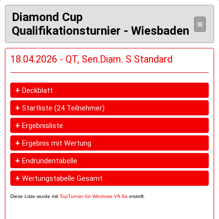
Diamond Cup
≡
Qualifikationsturnier - Wiesbaden
18.04.2026 - QT, Sen.Diam. S Standard
+
Deckblatt
+
Startliste
(24 Teilnehmer)
+
Ergebnisliste
+
Ergebnis mit Wertung
+
Endrundentabelle
+
Wertungstabelle Gesamt
Diese Liste wurde mit
TopTurnier für Windows V9.9a
erstellt.