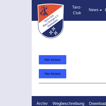
Tanz-
News
Club
Hier klicken
Hier klicken
Archiv
Wegbeschreibung
Downloa